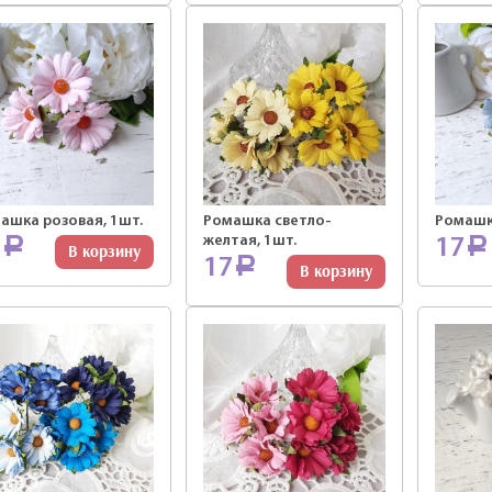
ашка розовая, 1шт.
Ромашка светло-
Ромашка
желтая, 1шт.
7
17
Р
Р
В корзину
17
Р
В корзину