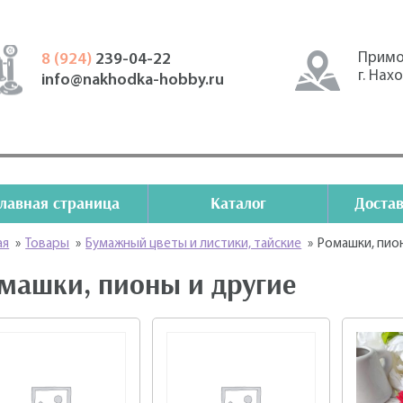
Примо
8 (924)
239-04-22
г. Нах
info@nakhodka-hobby.ru
Главная страница
Каталог
Достав
ая
»
Товары
»
Бумажный цветы и листики, тайские
»
Ромашки, пио
машки, пионы и другие