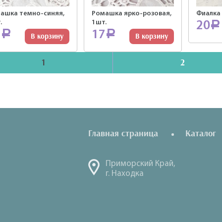
ашка темно-синяя,
Ромашка ярко-розовая,
Фиалка 
.
1шт.
20
Р
7
17
Р
Р
В корзину
В корзину
1
2
Главная страница
Каталог
Приморский Край,
г. Находка