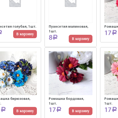
нсетия голубая, 1шт.
Пуансетия малиновая,
Ромашка
1шт.
17
Р
Р
В корзину
8
Р
В корзину
ашка бирюзовая,
Ромашка бордовая,
Ромашк
.
1шт.
1шт.
7
17
17
Р
Р
Р
В корзину
В корзину