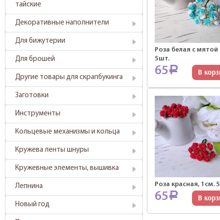
тайские
Декоративные наполнители
Для бижутерии
Роза белая с мятой 
5шт.
Для брошей
65
Р
В корз
Другие товары для скрапбукинга
Заготовки
Инструменты
Кольцевые механизмы и кольца
Кружева ленты шнуры
Кружевные элементы, вышивка
Роза красная, 1см. 
Лепнина
65
Р
В корз
Новый год