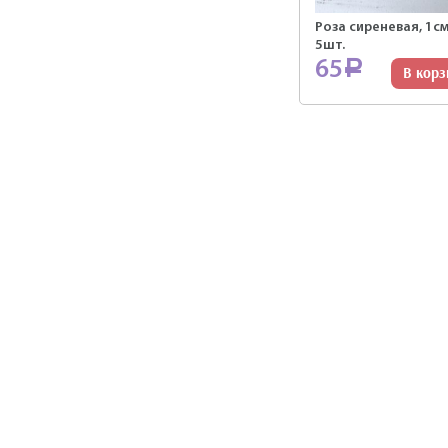
Роза сиреневая, 1см
5шт.
65
Р
В корз