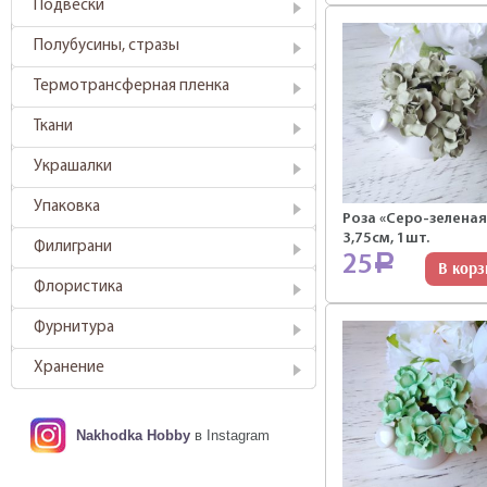
Подвески
Полубусины, стразы
Термотрансферная пленка
Ткани
Украшалки
Упаковка
Роза «Серо-зеленая
3,75см, 1шт.
Филиграни
25
Р
В корз
Флористика
Фурнитура
Хранение
Nakhodka Hobby
в Instagram