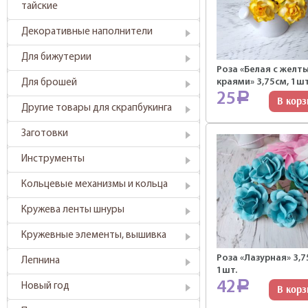
тайские
Декоративные наполнители
Для бижутерии
Роза «Белая с желт
краями» 3,75см, 1шт
Для брошей
25
Р
В корз
Другие товары для скрапбукинга
Заготовки
Инструменты
Кольцевые механизмы и кольца
Кружева ленты шнуры
Кружевные элементы, вышивка
Роза «Лазурная» 3,7
Лепнина
1шт.
42
Р
Новый год
В корз