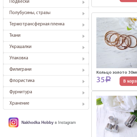
Подвески
Полубусины, стразы
Термотрансферная пленка
Ткани
Украшалки
Упаковка
Филиграни
Кольцо золото 30м
35
Р
В корз
Флористика
Фурнитура
Хранение
Nakhodka Hobby
в Instagram