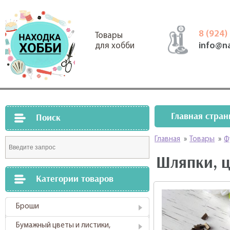
8 (924)
Товары
info@n
для хобби
Главная стран
Поиск
Главная
»
Товары
»
Ф
Шляпки, ц
Категории товаров
Броши
Бумажный цветы и листики,