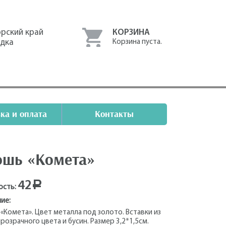
рский край
КОРЗИНА
одка
Корзина пуста.
ка и оплата
Контакты
ошь «Комета»
42
Р
ость:
ие:
«Комета». Цвет металла под золото. Вставки из
прозрачного цвета и бусин. Размер 3,2*1,5см.