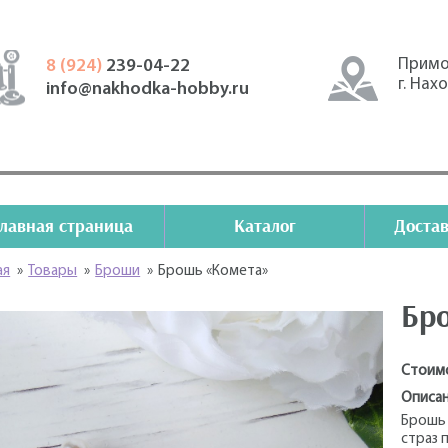
Примо
8 (924)
239-04-22
г. Нах
info@nakhodka-hobby.ru
Главная страница
Каталог
Достав
ая
»
Товары
»
Броши
»
Брошь «Комета»
Бр
Стоим
Описан
Брошь 
страз 