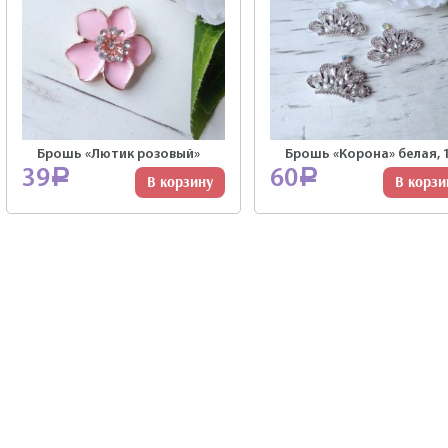
Брошь «Лютик розовый»
Брошь «Корона» белая, 
39
60
Р
Р
В корзину
В корзи