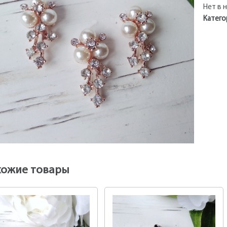
Нет в 
Катего
хожие товары