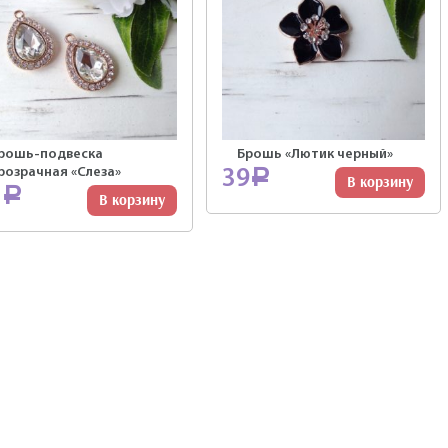
рошь-подвеска
Брошь «Лютик черный»
розрачная «Слеза»
39
Р
В корзину
2
Р
В корзину