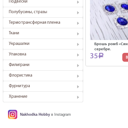
Подвески
Полубусины, стразы
Термотрансферная пленка
Ткани
Украшалки
Брошь ромб «Син
серебре.
Упаковка
35
Р
В
Филиграни
Флористика
Фурнитура
Хранение
Nakhodka Hobby
в Instagram