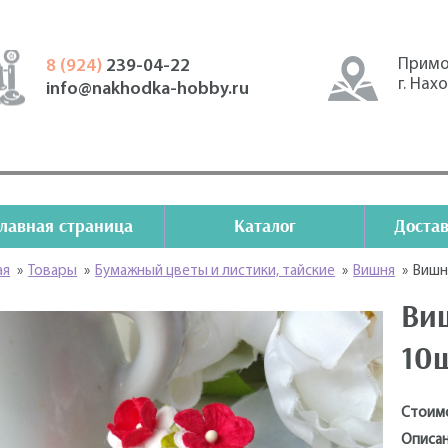
Примо
8 (924)
239-04-22
г. Нах
info@nakhodka-hobby.ru
Главная страница
Каталог
Достав
ая
»
Товары
»
Бумажный цветы и листики, тайские
»
Вишня
»
Вишня
Виш
10
Стоим
Описан