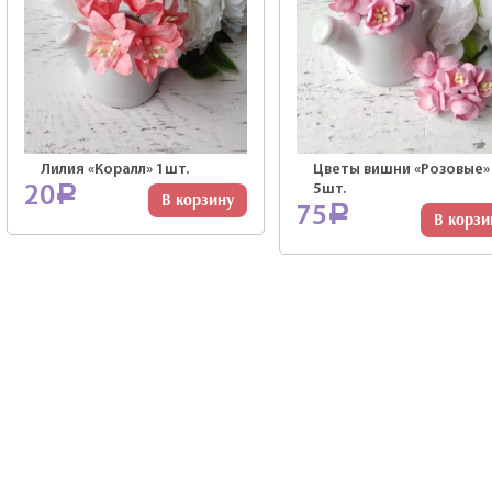
Лилия «Коралл» 1шт.
Цветы вишни «Розовые»
5шт.
20
Р
В корзину
75
Р
В корзи