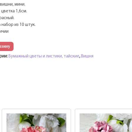
вишни, мини.
 цветка 1,6см.
расный.
а набор из 10 штук.
личии
рзину
рии:
Бумажный цветы и листики, тайские
,
Вишня