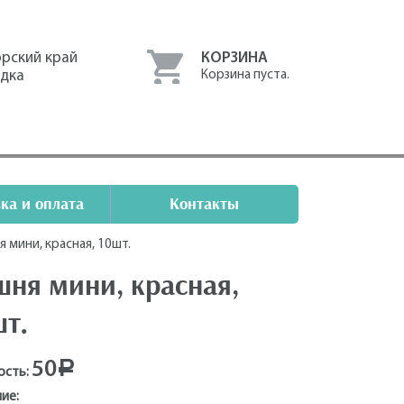
рский край
КОРЗИНА
одка
Корзина пуста.
ка и оплата
Контакты
 мини, красная, 10шт.
ня мини, красная,
шт.
50
Р
ость:
ие: