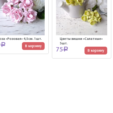
оза «Розовая» 4,5см. 1шт.
Цветы вишни «Салатные»
5шт.
9
Р
В корзину
75
Р
В корзину