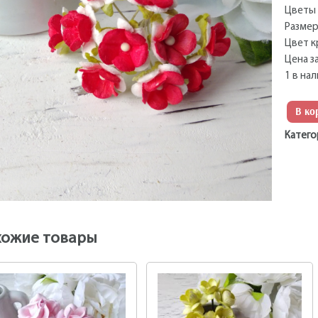
Цветы 
Размер
Цвет к
Цена з
1 в на
В ко
Катего
хожие товары