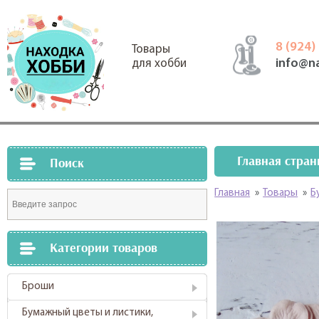
8 (924)
Товары
info@n
для хобби
Главная стран
Поиск
Главная
»
Товары
»
Б
Категории товаров
Броши
Бумажный цветы и листики,