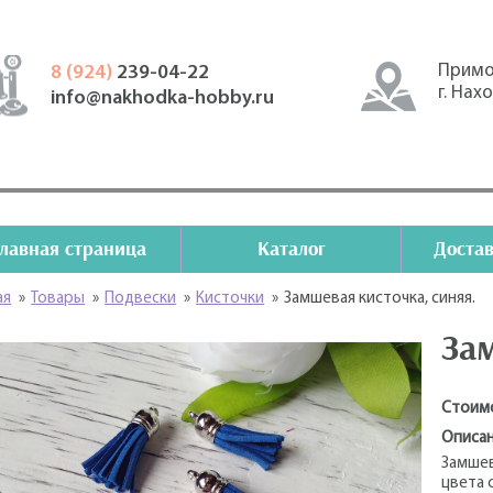
Примо
8 (924)
239-04-22
г. Нах
info@nakhodka-hobby.ru
Главная страница
Каталог
Достав
ая
»
Товары
»
Подвески
»
Кисточки
»
Замшевая кисточка, синяя.
Зам
Стоим
Описан
Замшев
цвета 