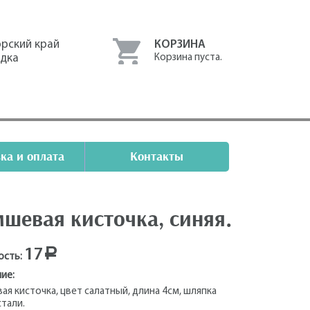
рский край
КОРЗИНА
одка
Корзина пуста.
ка и оплата
Контакты
шевая кисточка, синяя.
17
Р
ость:
ие:
ая кисточка, цвет салатный, длина 4см, шляпка
стали.