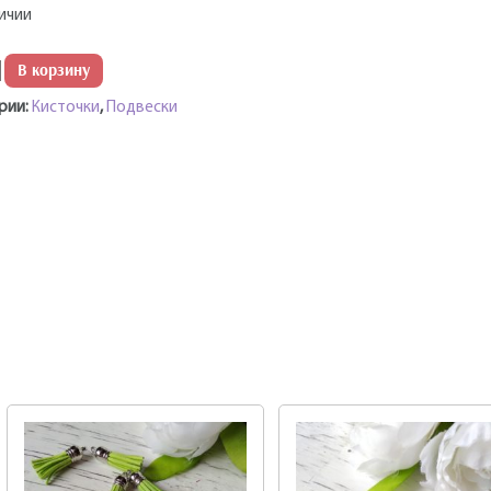
личии
ество
В корзину
рии:
Кисточки
,
Подвески