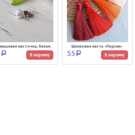
амшевая кисточка, белая.
Шелковая кисть «Персик»
2
55
Р
Р
В корзину
В корзину