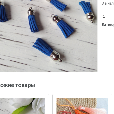
3 в на
Колич
Катего
хожие товары