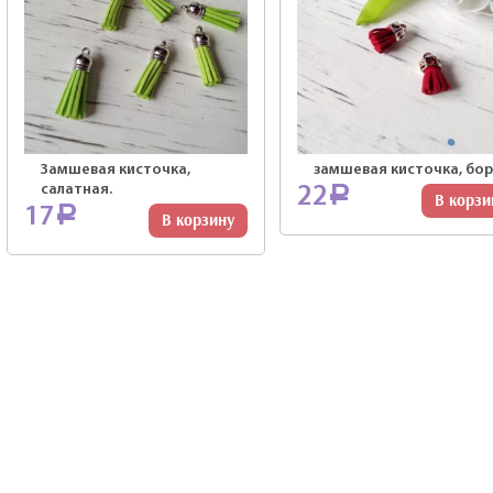
Замшевая кисточка,
замшевая кисточка, бор
салатная.
22
Р
В корзи
17
Р
В корзину