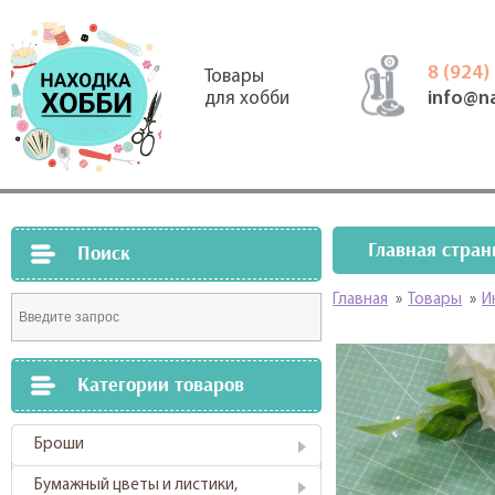
8 (924)
Товары
info@n
для хобби
Главная стран
Поиск
Главная
»
Товары
»
И
Категории товаров
Броши
Бумажный цветы и листики,