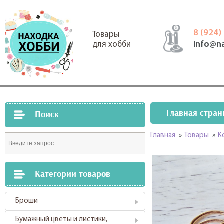
8 (924)
Товары
info@n
для хобби
Главная стран
Поиск
Главная
»
Товары
»
К
Категории товаров
Броши
Бумажный цветы и листики,