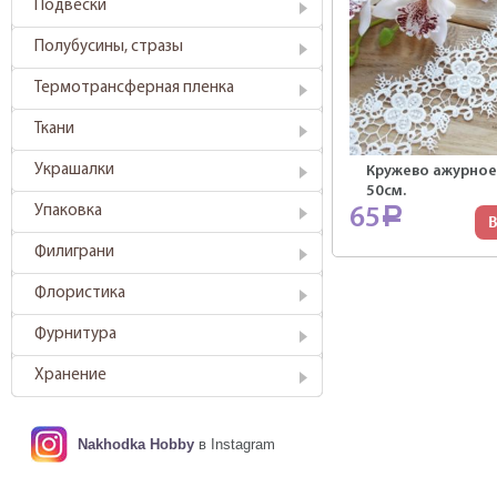
Подвески
Полубусины, стразы
Термотрансферная пленка
Ткани
Украшалки
Кружево ажурное
50см.
Упаковка
65
Р
В
Филиграни
Флористика
Фурнитура
Хранение
Nakhodka Hobby
в Instagram