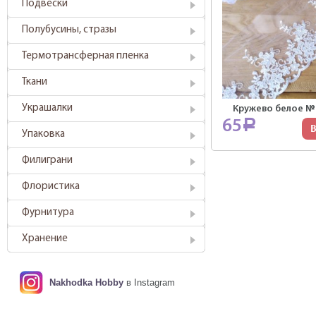
Подвески
Полубусины, стразы
Термотрансферная пленка
Ткани
Украшалки
Кружево белое №1
65
Р
В
Упаковка
Филиграни
Флористика
Фурнитура
Хранение
Nakhodka Hobby
в Instagram