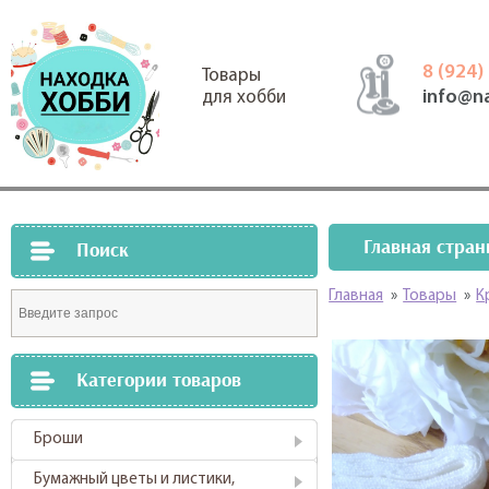
8 (924)
Товары
info@n
для хобби
Главная стран
Поиск
Главная
»
Товары
»
К
Категории товаров
Броши
Бумажный цветы и листики,