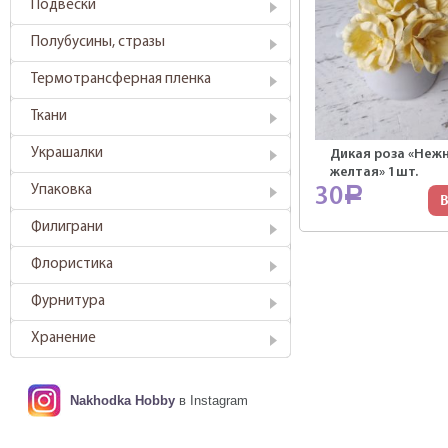
Подвески
Полубусины, стразы
Термотрансферная пленка
Ткани
Украшалки
Дикая роза «Неж
желтая» 1шт.
Упаковка
30
Р
В
Филиграни
Флористика
Фурнитура
Хранение
Nakhodka Hobby
в Instagram