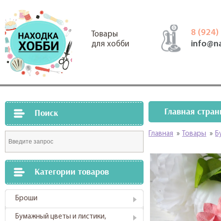
8 (924)
Товары
info@n
для хобби
Главная стран
Поиск
Главная
»
Товары
»
Б
Категории товаров
Броши
Бумажный цветы и листики,