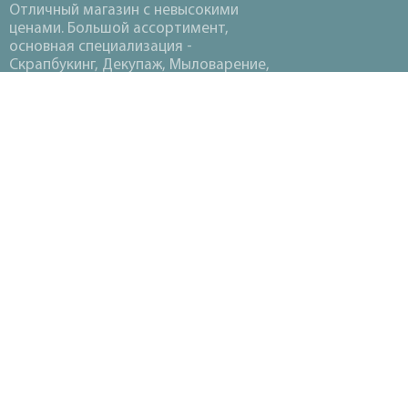
Отличный магазин с невысокими
ценами. Большой ассортимент,
основная специализация -
Скрапбукинг, Декупаж, Мыловарение,
Вышивка, Вязание, Термопластика,
Канзаши.
©2018-2026 «
НАХОДКА ХОББИ
»