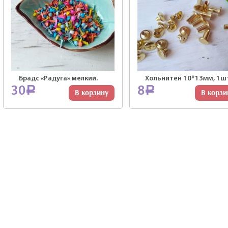
Брадс «Радуга» мелкий.
Хольнитен 10*13мм, 1шт
30
8
Р
Р
В корзину
В корзи