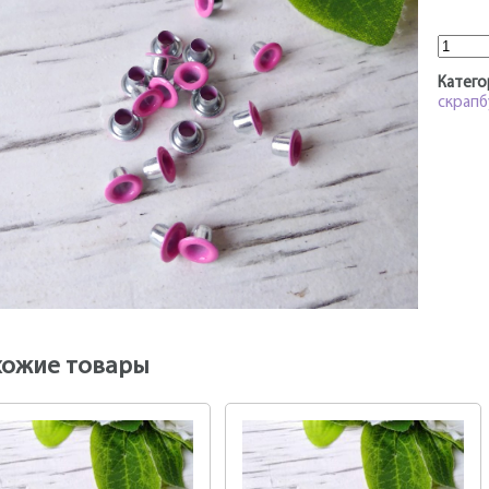
Колич
Катего
скрапб
хожие товары