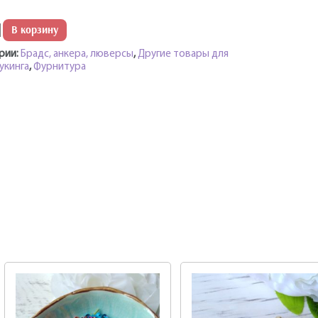
ество
В корзину
рии:
Брадс, анкера, люверсы
,
Другие товары для
укинга
,
Фурнитура