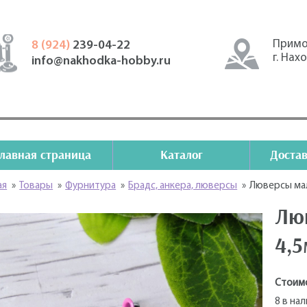
Примо
8 (924)
239-04-22
г. Нах
info@nakhodka-hobby.ru
Главная страница
Каталог
Достав
ая
»
Товары
»
Фурнитура
»
Брадс, анкера, люверсы
»
Люверсы ма
Лю
4,
Стоим
8 в на