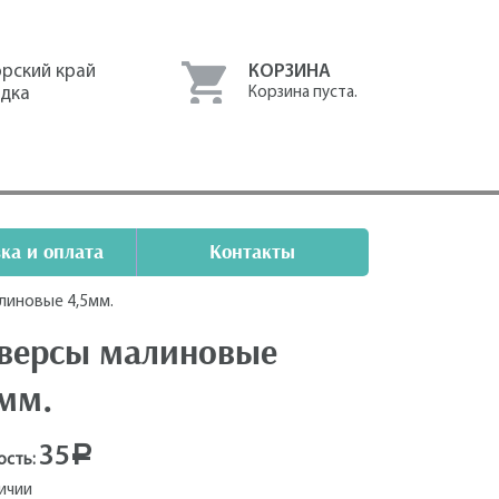
рский край
КОРЗИНА
одка
Корзина пуста.
ка и оплата
Контакты
линовые 4,5мм.
версы малиновые
5мм.
35
Р
ость:
личии