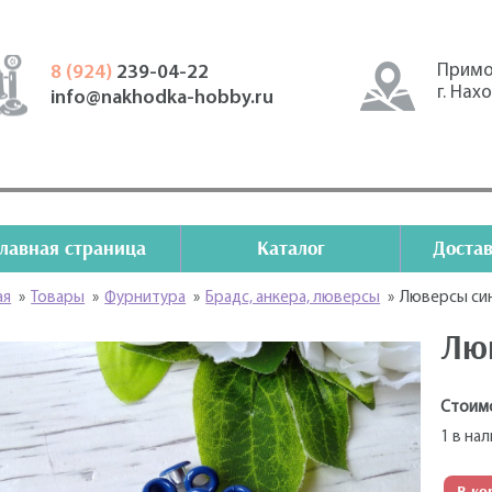
Примо
8 (924)
239-04-22
г. Нах
info@nakhodka-hobby.ru
Главная страница
Каталог
Достав
ая
»
Товары
»
Фурнитура
»
Брадс, анкера, люверсы
»
Люверсы си
Лю
Стоим
1 в на