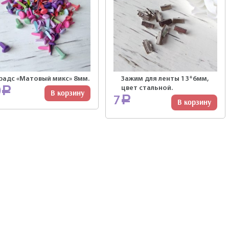
радс «Матовый микс» 8мм.
Зажим для ленты 13*6мм,
цвет стальной.
0
Р
В корзину
7
Р
В корзину