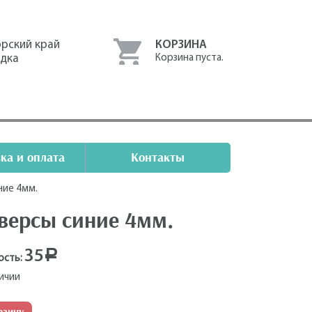
рский край
КОРЗИНА
одка
Корзина пуста.
ка и оплата
Контакты
ние 4мм.
версы синие 4мм.
35
Р
ость:
личии