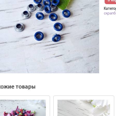
В ко
Катего
скрапб
хожие товары