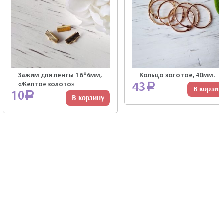
Зажим для ленты 16*6мм,
Кольцо золотое, 40мм.
«Желтое золото»
43
Р
В корзи
10
Р
В корзину