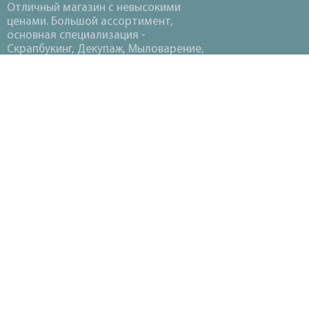
Отличный магазин с невысокими
ценами. Большой ассортимент,
основная специализация -
Скрапбукинг, Декупаж, Мыловарение,
Вышивка, Вязание, Термопластика,
Канзаши.
©2018-2026 «
НАХОДКА ХОББИ
»