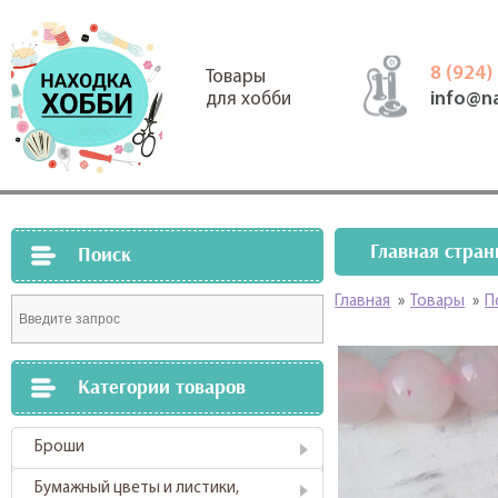
8 (924)
Товары
info@n
для хобби
Главная стран
Поиск
Главная
»
Товары
»
П
Категории товаров
Броши
Бумажный цветы и листики,