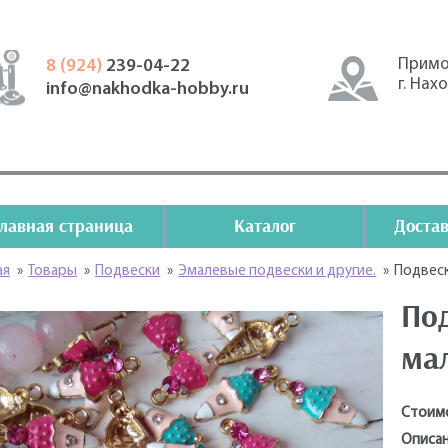
Примо
8 (924)
239-04-22
г. Нах
info@nakhodka-hobby.ru
Главная страница
Каталог
Достав
ая
»
Товары
»
Подвески
»
Эмалевые подвески и другие.
»
Подвес
По
ма
Стоим
Описан