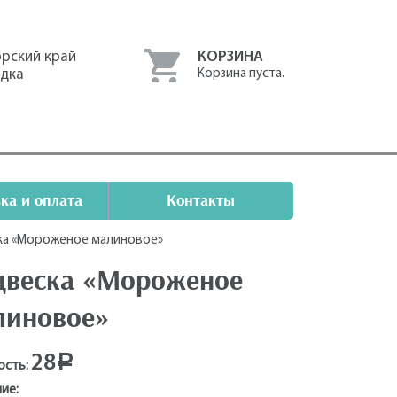
рский край
КОРЗИНА
одка
Корзина пуста.
ка и оплата
Контакты
ка «Мороженое малиновое»
двеска «Мороженое
линовое»
28
Р
ость:
ие: