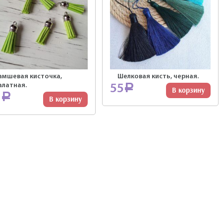
амшевая кисточка,
Шелковая кисть, черная.
алатная.
55
Р
В корзину
7
Р
В корзину