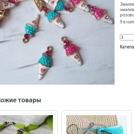
Эмалев
эмалев
розово
9 в на
Колич
Катего
хожие товары