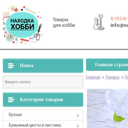
8 (924)
Товары
info@n
для хобби
Главная стран
Поиск
Главная
»
Товары
»
П
Категории товаров
Броши
Бумажный цветы и листики,