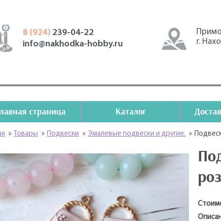
Примо
8 (924)
239-04-22
г. Нах
info@nakhodka-hobby.ru
Главная страница
Каталог
Достав
ая
»
Товары
»
Подвески
»
Эмалевые подвески и другие.
»
Подвеск
Под
ро
Стоим
Описан