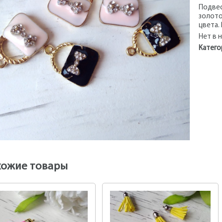
Подвес
золото
цвета.
Нет в 
Катего
хожие товары