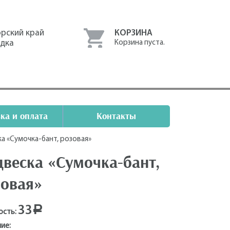
рский край
КОРЗИНА
одка
Корзина пуста.
ка и оплата
Контакты
а «Сумочка-бант, розовая»
веска «Сумочка-бант,
зовая»
33
Р
ость:
ие: