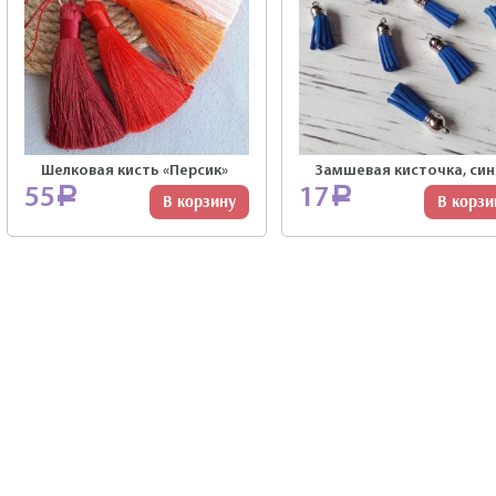
Шелковая кисть «Персик»
Замшевая кисточка, син
55
17
Р
Р
В корзину
В корзи