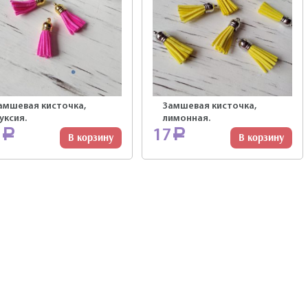
амшевая кисточка,
Замшевая кисточка,
уксия.
лимонная.
7
17
Р
Р
В корзину
В корзину