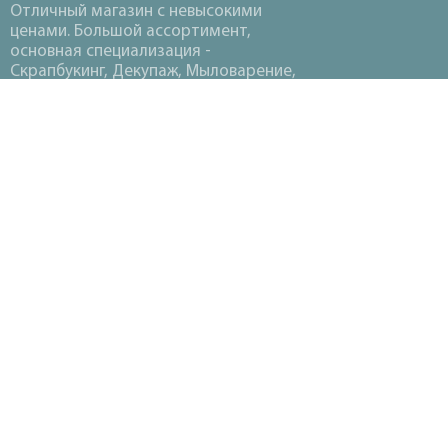
Отличный магазин с невысокими
ценами. Большой ассортимент,
основная специализация -
Скрапбукинг, Декупаж, Мыловарение,
Вышивка, Вязание, Термопластика,
Канзаши.
©2018-2026 «
НАХОДКА ХОББИ
»