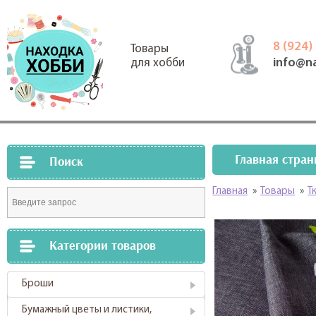
8 (924)
Товары
info@n
для хобби
Главная стран
Поиск
Главная
»
Товары
»
Т
Категории товаров
Броши
Бумажный цветы и листики,