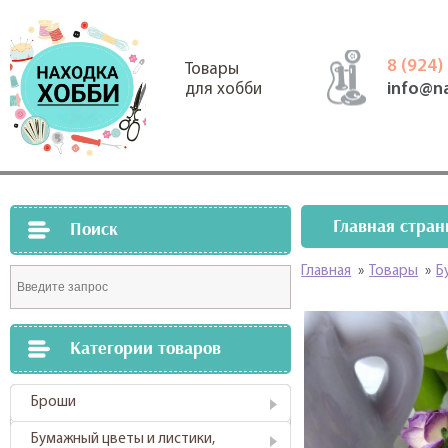
8 (924)
Товары
info@n
для хобби
Главная стран
Поиск
Главная
»
Товары
»
Б
Категории товаров
Броши
Бумажный цветы и листики,