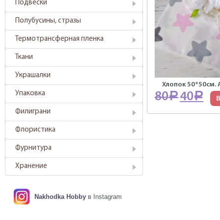
Подвески
Полубусины, стразы
Термотрансферная пленка
Ткани
Украшалки
Хлопок 50*50см. А
Упаковка
80
40
Р
Р
В
Филиграни
Флористика
Фурнитура
Хранение
Nakhodka Hobby
в Instagram