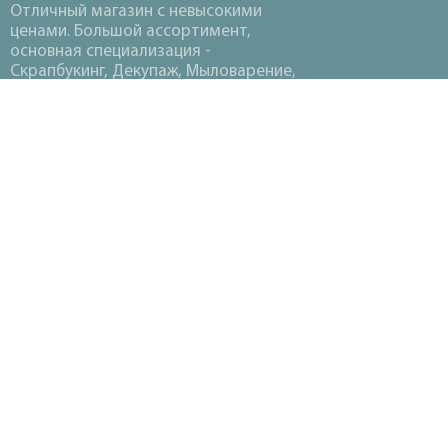
Отличный магазин с невысокими
ценами. Большой ассортимент,
основная специализация -
Скрапбукинг, Декупаж, Мыловарение,
Вышивка, Вязание, Термопластика,
Канзаши.
©2018-2026 «
НАХОДКА ХОББИ
»