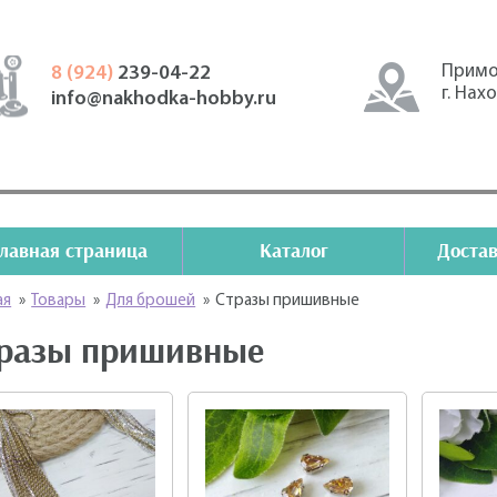
Примо
8 (924)
239-04-22
г. Нах
info@nakhodka-hobby.ru
Главная страница
Каталог
Достав
ая
»
Товары
»
Для брошей
»
Стразы пришивные
разы пришивные