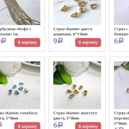
убусины «Кофе с
Страз «Капля» цвета
Страз »
оком» 1м.
шампань, 6*10мм.
бежево
0
9
6
Р
Р
Р
В корзину
В корзину
аз «Капля» голубого
Страз «Капля» желтого
Страз «
та, 5*8мм.
цвета, 5*8мм.
персико
5*8мм.
6
Р
Р
В корзину
В корзину