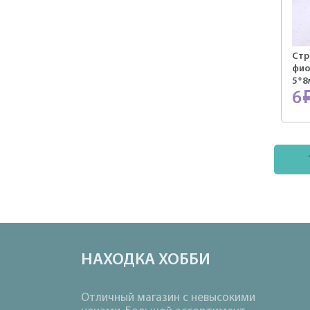
Стр
фио
5*8
6
НАХОДКА ХОББИ
Отличный магазин с невысокими