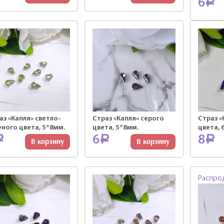
6
Р
аз «Капля» светло-
Страз «Капля» серого
Страз «
еного цвета, 5*8мм.
цвета, 5*8мм.
цвета, 
6
8
Р
Р
Р
В корзину
В корзину
Распро