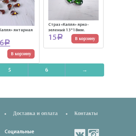
Страз «Капля» ярко-
Капля» янтарная
зеленый 13*18мм.
15
Р
В корзину
6
Р
В корзину
5
6
→
Доставка и оплата
Контакты
Социальные