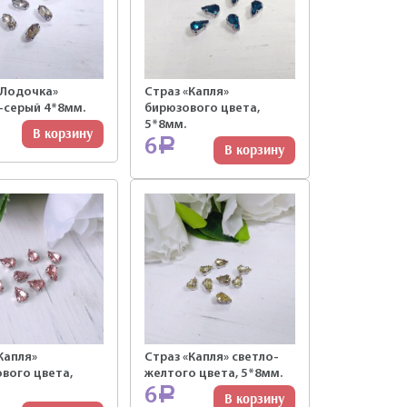
 Лодочка»
Страз «Капля»
-серый 4*8мм.
бирюзового цвета,
5*8мм.
В корзину
6
Р
В корзину
Капля»
Страз «Капля» светло-
вого цвета,
желтого цвета, 5*8мм.
6
Р
В корзину