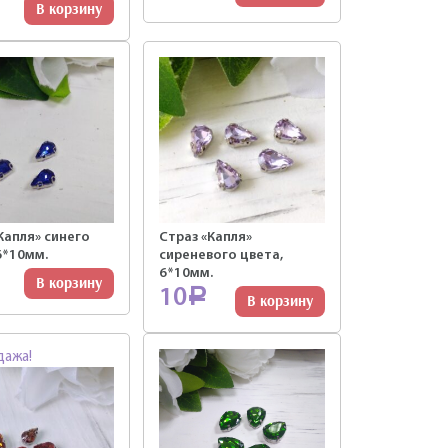
В корзину
Капля» синего
Страз «Капля»
6*10мм.
сиреневого цвета,
6*10мм.
В корзину
10
Р
В корзину
дажа!