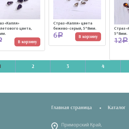
аз «Капля»
Страз «Капля» цвета
летового цвета,
бежево-серый, 5*8мм.
Страз «
мм.
5*8мм.
6
Р
В корзину
12
Р
Р
В корзину
1
2
3
4
Главная страница
Каталог
Приморский Край,