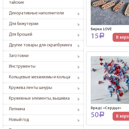
тайские
Декоративные наполнители
Для бижутерии
Бирка LOVE
Для брошей
15
Р
В корз
Другие товары для скрапбукинга
Заготовки
Инструменты
Кольцевые механизмы и кольца
Кружева ленты шнуры
Кружевные элементы, вышивка
Брадс «Сердце»
Лепнина
50
Р
В корз
Новый год