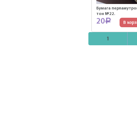
Бумага перламутро
тон №22.
20
Р
В корз
1