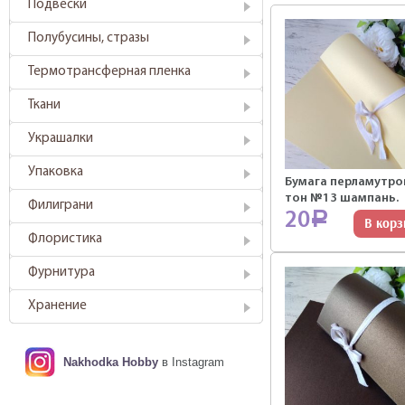
Подвески
Полубусины, стразы
Термотрансферная пленка
Ткани
Украшалки
Упаковка
Бумага перламутро
тон №13 шампань.
Филиграни
20
Р
В корз
Флористика
Фурнитура
Хранение
Nakhodka Hobby
в Instagram