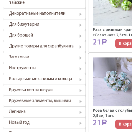
тайские
Декоративные наполнители
Для бижутерии
Раза с резными кра
«Салатная» 2,5см, 1
Для брошей
21
Р
В корз
Другие товары для скрапбукинга
Заготовки
Инструменты
Кольцевые механизмы и кольца
Кружева ленты шнуры
Кружевные элементы, вышивка
Роза белая с голубы
Лепнина
2,5см, 1шт.
21
Р
Новый год
В корз