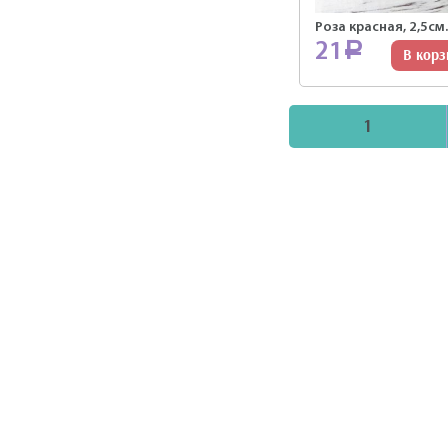
Роза красная, 2,5см.
21
Р
В корз
1