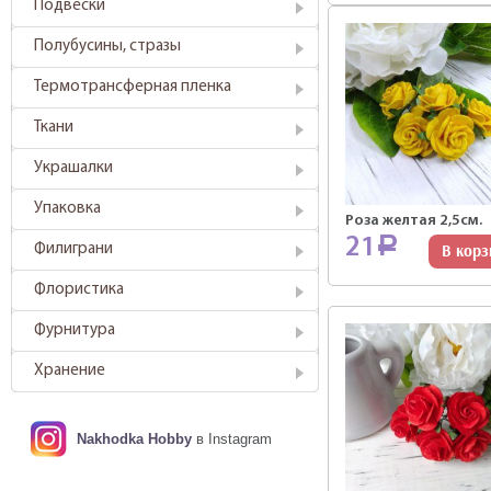
Подвески
Полубусины, стразы
Термотрансферная пленка
Ткани
Украшалки
Упаковка
Роза желтая 2,5см.
21
Р
Филиграни
В корз
Флористика
Фурнитура
Хранение
Nakhodka Hobby
в Instagram