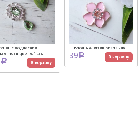
рошь с подвеской
Брошь «Лютик розовый»
алатного цвета, 1шт.
39
Р
В корзину
1
Р
В корзину