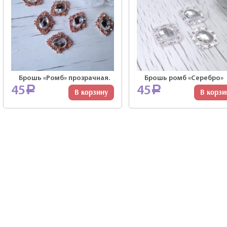
Брошь «Ромб» прозрачная.
Брошь ромб «Серебро»
45
45
Р
Р
В корзину
В корзи