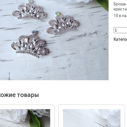
Брошь 
криста
10 в н
Колич
Катего
хожие товары