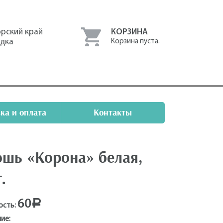
рский край
КОРЗИНА
одка
Корзина пуста.
ка и оплата
Контакты
ошь «Корона» белая,
.
60
Р
ость:
ие: