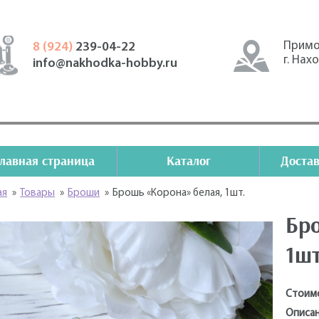
Примо
8 (924)
239-04-22
г. Нах
info@nakhodka-hobby.ru
Главная страница
Каталог
Достав
ая
»
Товары
»
Броши
»
Брошь «Корона» белая, 1шт.
Бр
1шт
Стоим
Описан