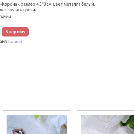
«Корона», размер 4,3*3см, цвет металла белый,
ллы белого цвета.
аличии
ество
В корзину
рия:
Броши