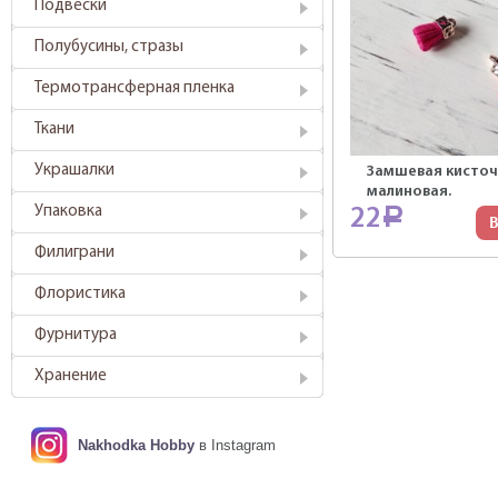
Подвески
Полубусины, стразы
Термотрансферная пленка
Ткани
Украшалки
Замшевая кисточ
малиновая.
Упаковка
22
Р
В
Филиграни
Флористика
Фурнитура
Хранение
Nakhodka Hobby
в Instagram