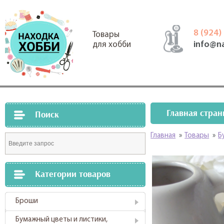
8 (924)
Товары
info@n
для хобби
Главная стран
Поиск
Главная
»
Товары
»
Б
Категории товаров
Броши
Бумажный цветы и листики,