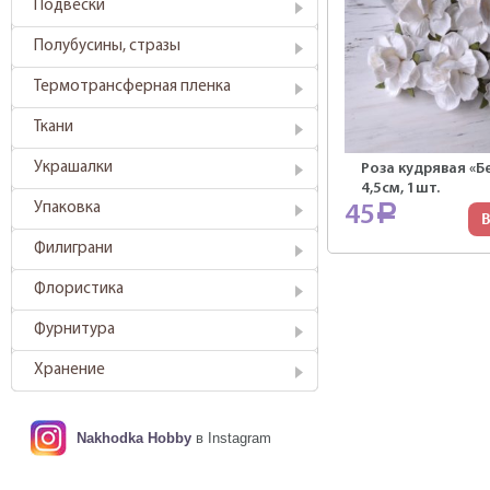
Подвески
Полубусины, стразы
Термотрансферная пленка
Ткани
Украшалки
Роза кудрявая «Б
4,5см, 1шт.
Упаковка
45
Р
В
Филиграни
Флористика
Фурнитура
Хранение
Nakhodka Hobby
в Instagram