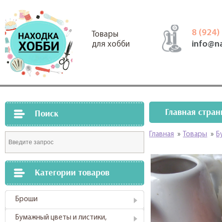
8 (924)
Товары
info@n
для хобби
Главная стран
Поиск
Главная
»
Товары
»
Б
Категории товаров
Броши
Бумажный цветы и листики,