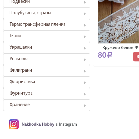
Подвески
Полубусины, стразы
Термотрансферная пленка
Ткани
Украшалки
Кружево белое №3
80
Р
В
Упаковка
Филиграни
Флористика
Фурнитура
Хранение
Nakhodka Hobby
в Instagram