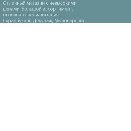
Отличный магазин с невысокими
ценами. Большой ассортимент,
основная специализация -
Скрапбукинг, Декупаж, Мыловарение,
Вышивка, Вязание, Термопластика,
Канзаши.
©2018-2026 «
НАХОДКА ХОББИ
»