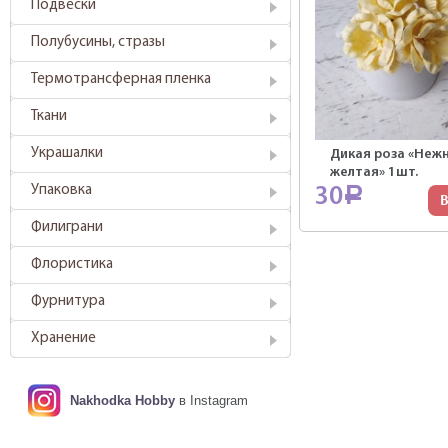
Подвески
Полубусины, стразы
Термотрансферная пленка
Ткани
Украшалки
Дикая роза «Неж
желтая» 1шт.
Упаковка
30
Р
В
Филиграни
Флористика
Фурнитура
Хранение
Nakhodka Hobby
в Instagram