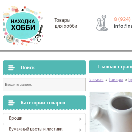
8 (924)
Товары
info@n
для хобби
Главная стран
Поиск
Главная
»
Товары
»
Б
Категории товаров
Броши
Бумажный цветы и листики,