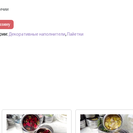
личии
рзину
рии:
Декоративные наполнители
,
Пайетки