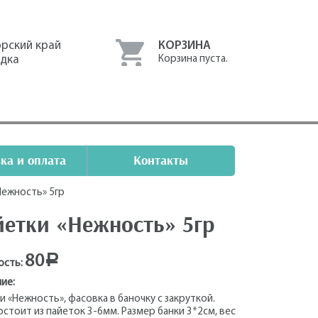
рский край
КОРЗИНА
одка
Корзина пуста.
ка и оплата
Контакты
Нежность» 5гр
йетки «Нежность» 5гр
80
Р
ость:
ие:
и «Нежность», фасовка в баночку с закруткой.
остоит из пайеток 3-6мм. Размер банки 3*2см, вес