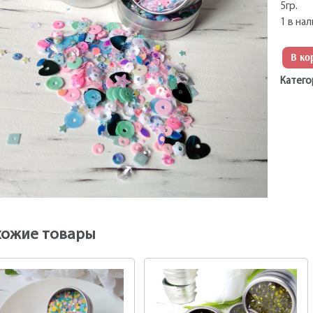
5гр.
1 в на
В ко
Катего
хожие товары