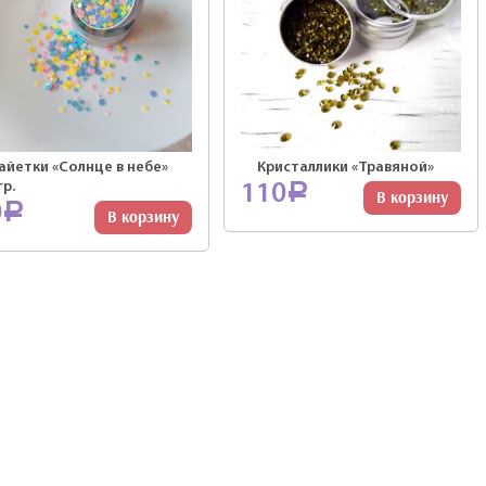
айетки «Солнце в небе»
Кристаллики «Травяной»
гр.
110
Р
В корзину
0
Р
В корзину