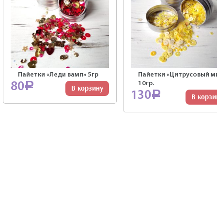
Пайетки «Леди вамп» 5гр
Пайетки «Цитрусовый м
10гр.
80
Р
В корзину
130
Р
В корзи