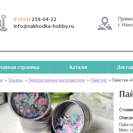
Примо
8 (924)
239-04-22
г. Нах
info@nakhodka-hobby.ru
Главная страница
Каталог
Достав
ая
»
Товары
»
Декоративные наполнители
»
Пайетки
»
Пайетки «
Па
Стоим
Описан
Пайетк
Микс с