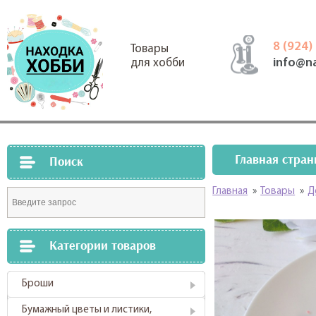
8 (924)
Товары
info@n
для хобби
Главная стран
Поиск
Главная
»
Товары
»
Д
Категории товаров
Броши
Бумажный цветы и листики,