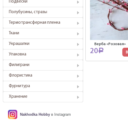
Подвески
Полубусины, стразы
Термотрансферная пленка
Ткани
Украшалки
Верба «Розовая»
20
Р
В
Упаковка
Филиграни
Флористика
Фурнитура
Хранение
Nakhodka Hobby
в Instagram