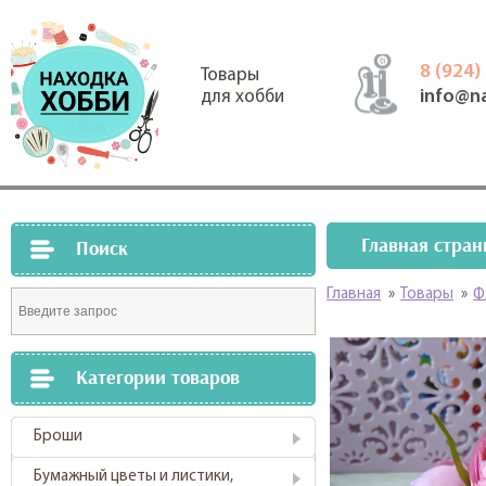
8 (924)
Товары
info@n
для хобби
Главная стран
Поиск
Главная
»
Товары
»
Ф
Категории товаров
Броши
Бумажный цветы и листики,