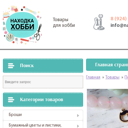
8 (924)
Товары
info@n
для хобби
Главная стран
Поиск
Главная
»
Товары
»
П
Категории товаров
Броши
Бумажный цветы и листики,