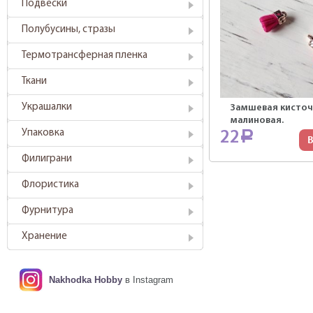
Подвески
Полубусины, стразы
Термотрансферная пленка
Ткани
Украшалки
Замшевая кисточ
малиновая.
Упаковка
22
Р
В
Филиграни
Флористика
Фурнитура
Хранение
Nakhodka Hobby
в Instagram