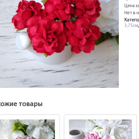
Цена за
Нет в 
Катего
3,75см
хожие товары