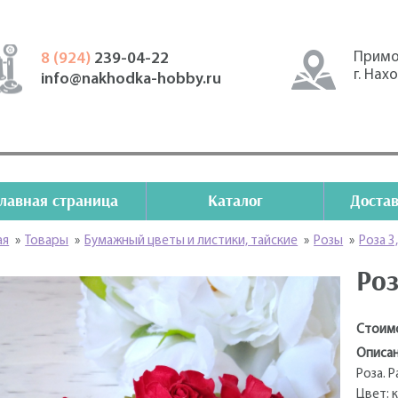
Примо
8 (924)
239-04-22
г. Нах
info@nakhodka-hobby.ru
Главная страница
Каталог
Достав
ая
»
Товары
»
Бумажный цветы и листики, тайские
»
Розы
»
Роза 3
Роз
Стоим
Описан
Роза. 
Цвет: 