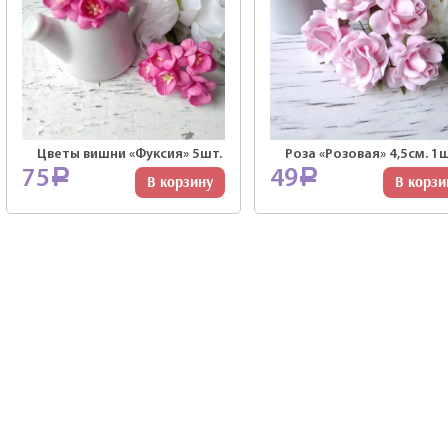
Цветы вишни «Фуксия» 5шт.
Роза «Розовая» 4,5см. 1ш
75
49
Р
Р
В корзину
В корзи