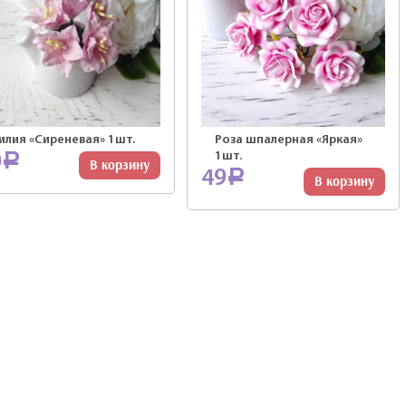
илия «Сиреневая» 1шт.
Роза шпалерная «Яркая»
1шт.
0
Р
В корзину
49
Р
В корзину