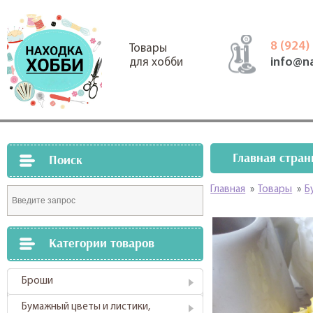
8 (924)
Товары
info@n
для хобби
Главная стран
Поиск
Главная
»
Товары
»
Б
Категории товаров
Броши
Бумажный цветы и листики,