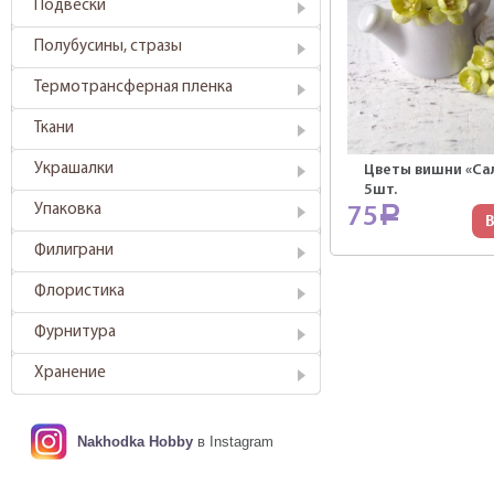
Подвески
Полубусины, стразы
Термотрансферная пленка
Ткани
Украшалки
Цветы вишни «Са
5шт.
Упаковка
75
Р
В
Филиграни
Флористика
Фурнитура
Хранение
Nakhodka Hobby
в Instagram