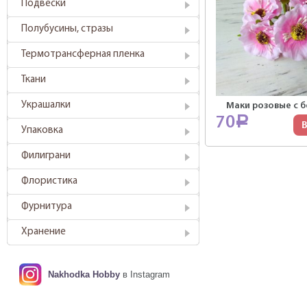
Подвески
Полубусины, стразы
Термотрансферная пленка
Ткани
Украшалки
Маки розовые с б
70
Р
В
Упаковка
Филиграни
Флористика
Фурнитура
Хранение
Nakhodka Hobby
в Instagram