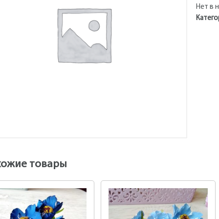
Нет в 
Катего
хожие товары