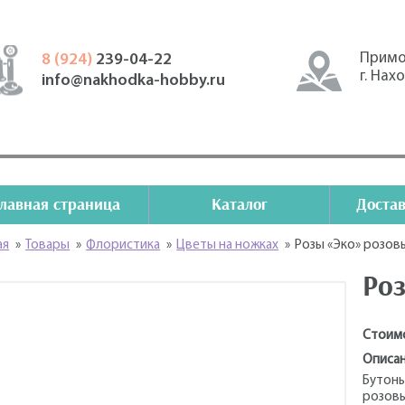
Примо
8 (924)
239-04-22
г. Нах
info@nakhodka-hobby.ru
Главная страница
Каталог
Достав
ая
»
Товары
»
Флористика
»
Цветы на ножках
»
Розы «Эко» розов
Ро
Стоим
Описан
Бутоны
розовы