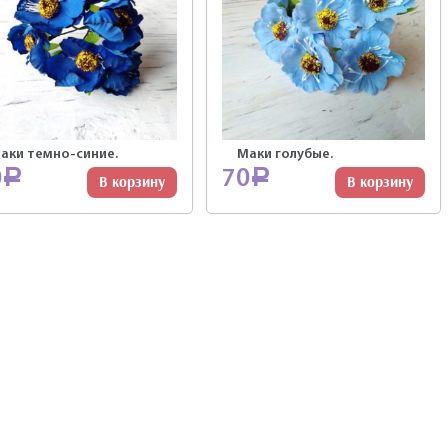
аки темно-синие.
Маки голубые.
0
70
Р
Р
В корзину
В корзину