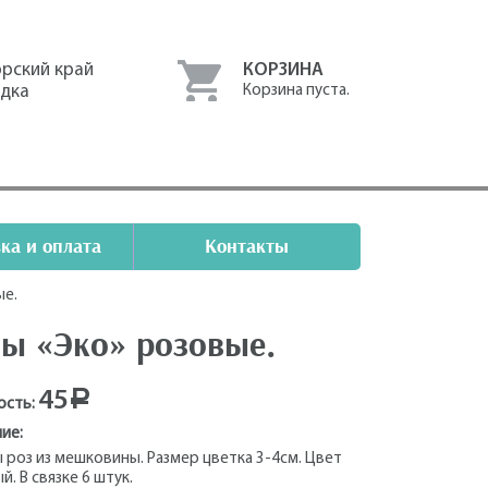
рский край
КОРЗИНА
одка
Корзина пуста.
ка и оплата
Контакты
ые.
зы «Эко» розовые.
45
Р
ость:
ие:
 роз из мешковины. Размер цветка 3-4см. Цвет
й. В связке 6 штук.