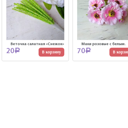
Веточка салатная «Снежок»
Маки розовые с белым.
20
70
Р
Р
В корзину
В корзи