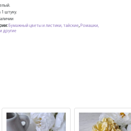
елый.
 1 штуку.
наличии
рии:
Бумажный цветы и листики, тайские
,
Ромашки,
и другие