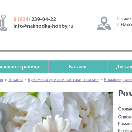
Примо
8 (924)
239-04-22
г. Нах
info@nakhodka-hobby.ru
Главная страница
Каталог
Достав
ая
»
Товары
»
Бумажный цветы и листики, тайские
»
Ромашки, пио
Ром
Стоим
Описан
Ромашк
Размер