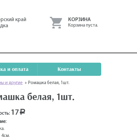
рский край
КОРЗИНА
одка
Корзина пуста.
ка и оплата
Контакты
ны и другие
»
Ромашка белая, 1шт.
ашка белая, 1шт.
17
Р
ость:
ие:
а.
 4см.