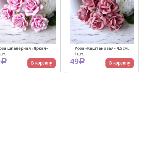
оза шпалерная «Яркая»
Роза «Каштановая» 4,5см.
шт.
1шт.
9
49
Р
Р
В корзину
В корзину