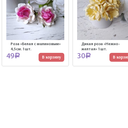
Роза «Белая с малиновым»
Дикая роза «Нежно-
4,5см. 1шт.
желтая» 1шт.
49
30
Р
Р
В корзину
В корзи