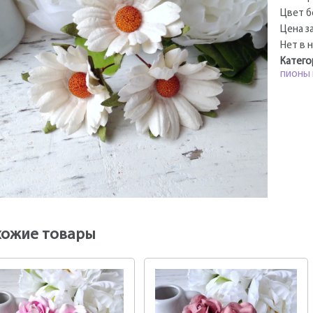
Цвет б
Цена за
Нет в 
Катего
пионы 
хожие товары