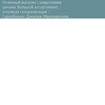
Отличный магазин с невысокими
ценами. Большой ассортимент,
основная специализация -
Скрапбукинг, Декупаж, Мыловарение,
Вышивка, Вязание, Термопластика,
Канзаши.
©2018-2026 «
НАХОДКА ХОББИ
»