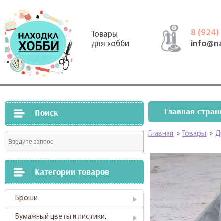
8 (924)
Товары
info@n
для хобби
Главная стран
Поиск
Главная
»
Товары
»
Д
Категории товаров
Броши
Бумажный цветы и листики,