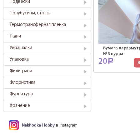
Подвески
Полубусины, стразы
Термотрансферная пленка
Ткани
Украшалки
Бумага перламут
№3 пудра.
Упаковка
20
Р
В
Филиграни
Флористика
Фурнитура
Хранение
Nakhodka Hobby
в Instagram