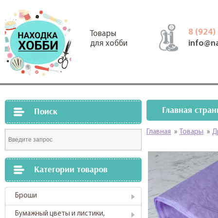
8 (924)
Товары
info@n
для хобби
Главная стран
Поиск
Главная
»
Товары
»
Д
Категории товаров
Броши
Бумажный цветы и листики,