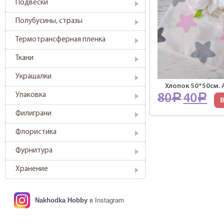
Подвески
Полубусины, стразы
Термотрансферная пленка
Ткани
Украшалки
Хлопок 50*50см. А
Упаковка
80
40
Р
Р
В
Филиграни
Флористика
Фурнитура
Хранение
Nakhodka Hobby
в Instagram