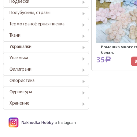
Подвески
Полубусины, стразы
Термотрансферная пленка
Ткани
Украшалки
Ромашка многос
белая.
Упаковка
35
Р
В
Филиграни
Флористика
Фурнитура
Хранение
Nakhodka Hobby
в Instagram