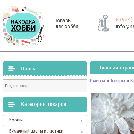
8 (924)
Товары
info@n
для хобби
Главная стран
Поиск
Главная
»
Товары
»
К
Категории товаров
Броши
Бумажный цветы и листики,